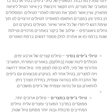
יחסי גומלין מורכבות. המאפיין של טיולי ג'יפים בסיני או במדבר
המערבי של מצרים, הינו הקשר היבשתי בין איזור הטיול ליציאה
מהארץ, עניין אשר חוסך את הטיסה לאתרי הטיולים. המסלולים
הן בסיני והן במצרים הותאמו למאפייני הטיולים הרצויים לנו תוך
שימת דגש לייחודו של כל איזור ואיזור. הטיולים בעיקרם הם
טיולים גיאוגרפים – שילוב של ביקור באתרים מרכזיים וטיילות
שטח ברמה כזו או אחרת. להלן מספר דגשים ברמת האזורים:
טיולי ג'יפים בסיני
– טיולים קצרים של ארבע ימים,
הכוללים לינות שטח (בחלקם), באזורים המזרחי, המערבי
והדורמי של סיני, ללא כניסה לצפון סיני. טיול אחד דרושה
ויזה למצרים, בטיול אחר לא. בעיקרון מבוצעים עם ג'יפים
של החברה ולא בנהיגה עצמית, במידת הצורך ניתן
להתארגן גם על נהיגה עצמית של ג'יפים מושכרים.
טיולי ג'יפים במצרים
– טיולים ארוכים יותר,
ממוקדים במדבר המערבי ומצרים עלית. טיולים
המחייבים סיבולת גבוה יותר מסתם טיול שטח,