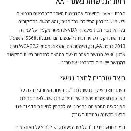
רמת הנגישויות באתר - AA
חברת "Vee", התאימה את נגישות האתר לדפדפנים הנפוצים
ולשימוש בטלפון הסלולרי ככל הניתן, והשתמשה בבדיקותיה
בקוראי מסך מסוג Jaws ו- NVDA. האתר מקפיד על עמידה
בדרישות תקנות שוויון זכויות לאנשים עם מוגבלות 5568 התשע"ג
2013 ברמת AA, וכן, מיישמת את המלצות מסמך WCAG2.2 מאת
ארגון W3C. הנגשת האתר בוצעה בהתאם להנחיות רשות התקשוב
להנגשת יישומים בדפדפני אינטרנט.
כיצד עוברים למצב נגיש?
באתר מוצב אייקון נגישות (בד"כ בדפנות האתר). לחיצה על
האייקון מאפשרת פתיחה של תפריט הנגישות. לאחר בחירת
הפונקציה המתאימה בתפריט יש להמתין לטעינת הדף ולשינוי
הרצוי בתצוגה (במידת הצורך).
במידה ומעוניינים לבטל את הפעולה, יש ללחוץ על הפונקציה